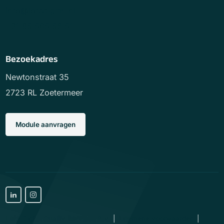
info@lofedigital.nl
+31 85 505 56 51
Bezoekadres
Newtonstraat 35
2723 RL Zoetermeer
Module aanvragen
Lofe Digital Quality Services B.V.
Algemene voorwaarden