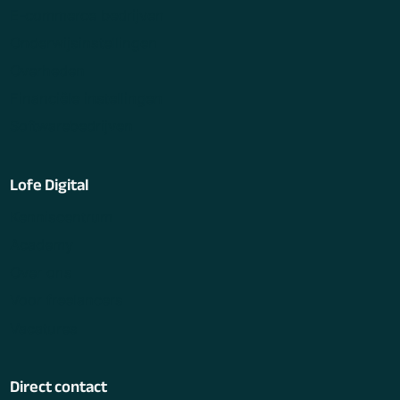
E-commerce bedrijven
Onderwijsinstellingen
Overheden
Financiële instellingen
Softwarebedrijven
Lofe Digital
Kenniscentrum
Academy
Over ons
Voor freelancers
Vacatures
Direct contact