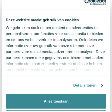
Maak digitale kwaliteit onderdeel van je manier
van sturen. Je houdt zicht op veranderingen en
ontwikkelingen, zodat je tijdig kunt bijsturen
Deze website maakt gebruik van cookies
wanneer nieuwe risico's ontstaan.
We gebruiken cookies om content en advertenties te
personaliseren, om functies voor social media te bieden
en om ons websiteverkeer te analyseren. Ook delen we
informatie over uw gebruik van onze site met onze
partners voor social media, adverteren en analyse. Deze
partners kunnen deze gegevens combineren met andere
informatie die u aan ze heeft verstrekt of die ze hebben
verzameld op basis van uw gebruik van hun services.
Details tonen
Alles toestaan