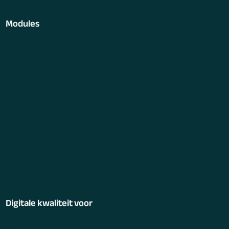
Modules
Regressie
Usability
Performance
Responsiveness
Functioneel
Digitale veiligheid
Chatbot
Toegankelijkheid
Kwaliteit continu
Digitale kwaliteit voor
Energieleveranciers