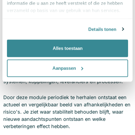
inzicht in hoe afhankelijkheden zich ontwikkelen. Je
informatie die u aan ze heeft verstrekt of die ze hebben
ziet niet alleen waar risico's ontstaan, maar ook wat dit
verzameld op basis van uw gebruik van hun services.
betekent voor continuïteit, prestaties en gebruikers.
Details tonen
Zo ontstaat een basis om digitale ketens beheersbaar
te maken, risico's te beperken en dienstverlening
voorspelbaar te houden.
Alles toestaan
Periodieke herhaling bij wijziging
Aanpassen
Digitale ketens veranderen continu door nieuwe
systemen, koppelingen, leveranciers en processen.
Door deze module periodiek te herhalen ontstaat een
actueel en vergelijkbaar beeld van afhankelijkheden en
risico's. Je ziet waar stabiliteit behouden blijft, waar
nieuwe aandachtspunten ontstaan en welke
verbeteringen effect hebben.