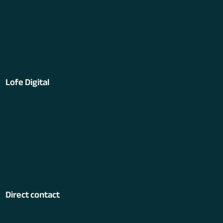
Onderwijsinstellingen
Overheden
Financiële instellingen
Softwarebedrijven
Lofe Digital
Kenniscentrum
Academy
Over ons
Voor freelancers
Vacatures
Direct contact
info@lofedigital.nl