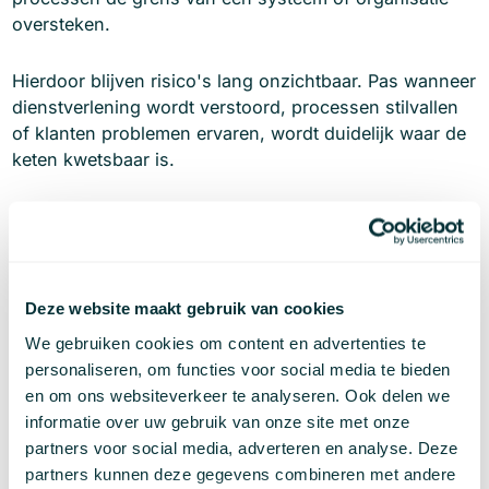
oversteken.
Hierdoor blijven risico's lang onzichtbaar. Pas wanneer
dienstverlening wordt verstoord, processen stilvallen
of klanten problemen ervaren, wordt duidelijk waar de
keten kwetsbaar is.
Wanneer deze module helpt
Deze module is relevant wanneer dienstverlening
afhankelijk is van meerdere systemen, leveranciers of
Deze website maakt gebruik van cookies
gegevensstromen. Denk aan klantportalen, digitale
dienstverlening, financiële processen, SaaS
We gebruiken cookies om content en advertenties te
omgevingen en organisaties waarin verschillende
personaliseren, om functies voor social media te bieden
applicaties met elkaar samenwerken.
en om ons websiteverkeer te analyseren. Ook delen we
informatie over uw gebruik van onze site met onze
Bij groei, nieuwe koppelingen, leverancierswisselingen
partners voor social media, adverteren en analyse. Deze
of toenemende complexiteit geeft deze beoordeling
partners kunnen deze gegevens combineren met andere