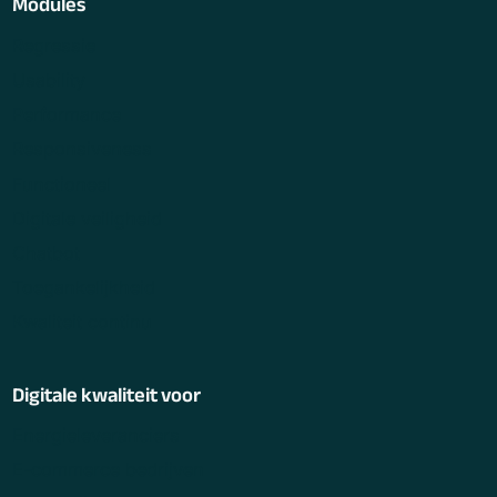
Modules
Regressie
Usability
Performance
Responsiveness
Functioneel
Digitale veiligheid
Chatbot
Toegankelijkheid
Kwaliteit continu
Digitale kwaliteit voor
Energieleveranciers
E-commerce bedrijven