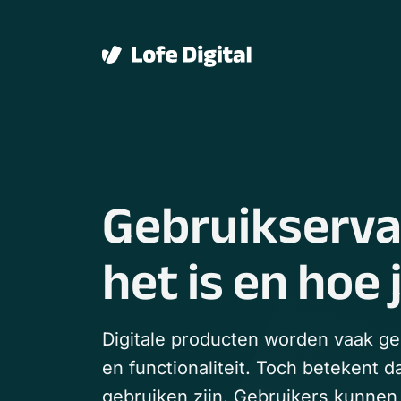
Verder naar navigatie
Ga naar hoofdinhoud
Footer
Gebruikserva
het is en hoe 
Digitale producten worden vaak g
en functionaliteit. Toch betekent d
gebruiken zijn. Gebruikers kunne