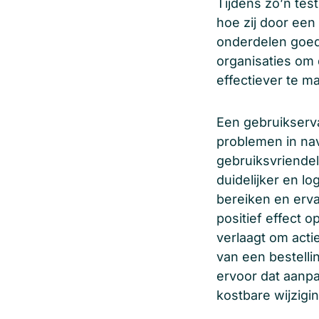
Tijdens zo’n tes
hoe zij door een
onderdelen goed
organisaties om 
effectiever te m
Een gebruikserv
problemen in navi
gebruiksvriende
duidelijker en l
bereiken en ervar
positief effect o
verlaagt om actie
van een bestelli
ervoor dat aanp
kostbare wijzigi