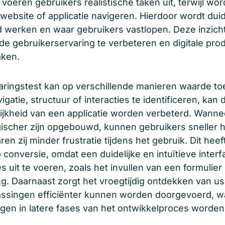
t voeren gebruikers realistische taken uit, terwijl w
 website of applicatie navigeren. Hierdoor wordt duid
 werken en waar gebruikers vastlopen. Deze inzich
de gebruikerservaring te verbeteren en digitale pro
aken.
aringstest kan op verschillende manieren waarde t
gatie, structuur of interacties te identificeren, kan 
lijkheid van een applicatie worden verbeterd. Wann
ogischer zijn opgebouwd, kunnen gebruikers sneller 
en zij minder frustratie tijdens het gebruik. Dit hee
p conversie, omdat een duidelijke en intuïtieve inte
s uit te voeren, zoals het invullen van een formulier
ng. Daarnaast zorgt het vroegtijdig ontdekken van u
assingen efficiënter kunnen worden doorgevoerd, 
ngen in latere fases van het ontwikkelproces worde