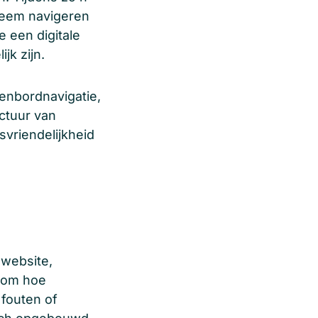
steem navigeren
 een digitale
jk zijn.
senbordnavigatie,
uctuur van
svriendelijkheid
 website,
erom hoe
fouten of