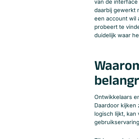
van de interface
daarbij gewerkt 
een account wil 
probeert te vin
duidelijk waar h
Waarom
belangri
Ontwikkelaars e
Daardoor kijken 
logisch lijkt, ka
gebruikservaring