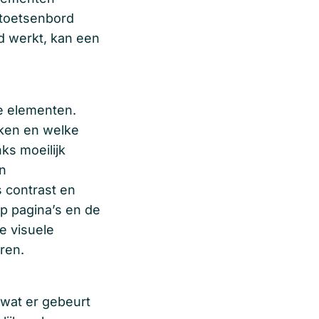
 toetsenbord
d werkt, kan een
ve elementen.
ken en welke
ks moeilijk
en
 contrast en
op pagina’s en de
ke visuele
ren.
 wat er gebeurt