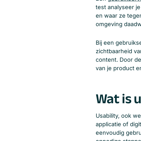
test analyseer j
en waar ze tegen
omgeving daadwer
Bij een gebruiks
zichtbaarheid va
content. Door dez
van je product e
Wat is u
Usability, ook w
applicatie of di
eenvoudig gebru