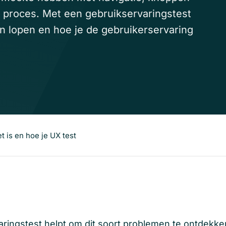
n proces. Met een gebruikservaringstest
n lopen en hoe je de gebruikerservaring
t is en hoe je UX test
aringstest
helpt om dit soort problemen te ontdekken