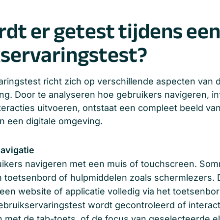
dt er getest tijdens ee
servaringstest?
ringstest richt zich op verschillende aspecten van 
ng. Door te analyseren hoe gebruikers navigeren, in
eracties uitvoeren, ontstaat een compleet beeld va
n een digitale omgeving.
avigatie
ruikers navigeren met een muis of touchscreen. S
 toetsenbord of hulpmiddelen zoals schermlezers. 
 een website of applicatie volledig via het toetsenbo
ebruikservaringstest wordt gecontroleerd of intera
jn met de tab-toets, of de focus van geselecteerde 