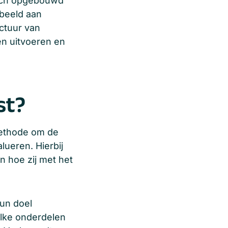
gisch opgebouwd
rbeeld aan
uctuur van
en uitvoeren en
st?
methode om de
lueren. Hierbij
n hoe zij met het
hun doel
elke onderdelen