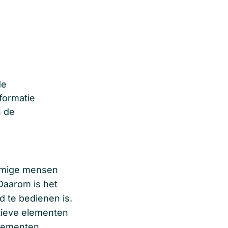
n
de
formatie
n de
ommige mensen
Daarom is het
rd te bedienen is.
ctieve elementen
elementen