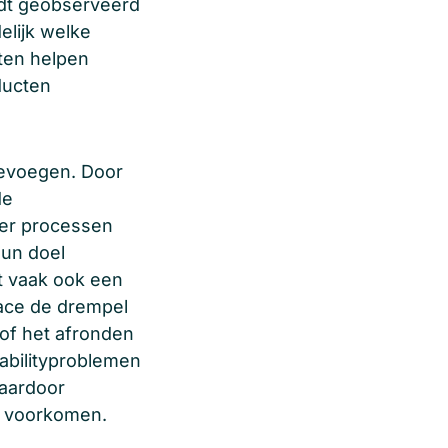
ordt geobserveerd
elijk welke
ten helpen
ducten
oevoegen. Door
de
eer processen
hun doel
ft vaak ook een
rface de drempel
 of het afronden
sabilityproblemen
waardoor
n voorkomen.