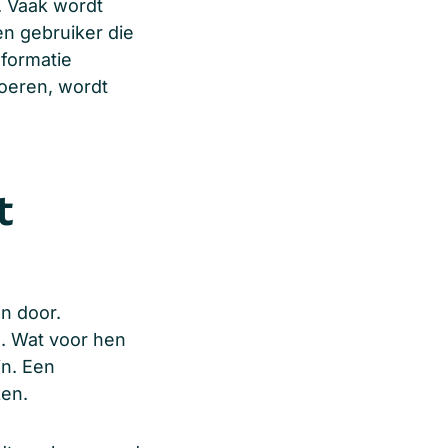
n. Vaak wordt
en gebruiker die
nformatie
oeren, wordt
t
n door.
s. Wat voor hen
jn. Een
ken.