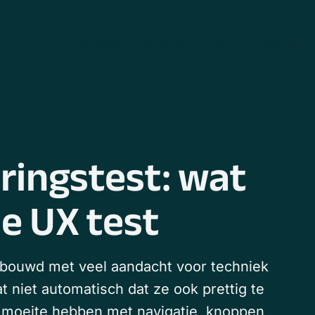
Modules
Kwaliteit continu
Academy
ringstest: wat
je UX test
ebouwd met veel aandacht voor techniek
at niet automatisch dat ze ook prettig te
n moeite hebben met navigatie, knoppen