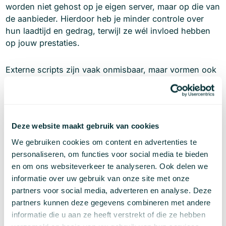
worden niet gehost op je eigen server, maar op die van
de aanbieder. Hierdoor heb je minder controle over
hun laadtijd en gedrag, terwijl ze wél invloed hebben
op jouw prestaties.
Externe scripts zijn vaak onmisbaar, maar vormen ook
een risico voor je performance. Veelvoorkomende
vertragers zijn:
Trackingtools: zoals Google Analytics, Facebook
Deze website maakt gebruik van cookies
Pixel, Hotjar
We gebruiken cookies om content en advertenties te
Chatwidgets: zoals Intercom, Crisp of Tawk.to
personaliseren, om functies voor social media te bieden
en om ons websiteverkeer te analyseren. Ook delen we
Social plugins: zoals YouTube embeds, LinkedIn of
informatie over uw gebruik van onze site met onze
Instagram feeds
partners voor social media, adverteren en analyse. Deze
partners kunnen deze gegevens combineren met andere
Advertentienetwerken: zoals Google Ads of
informatie die u aan ze heeft verstrekt of die ze hebben
retargeting scripts