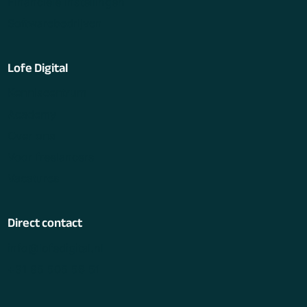
Financiële instellingen
Softwarebedrijven
Lofe Digital
Kenniscentrum
Academy
Over ons
Voor freelancers
Vacatures
Direct contact
info@lofedigital.nl
+31 85 505 56 51