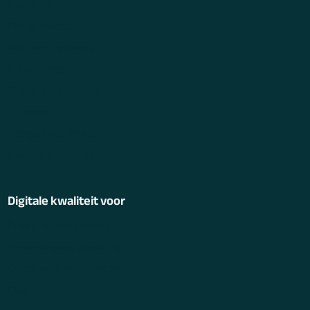
Usability
Performance
Responsiveness
Functioneel
Digitale veiligheid
Chatbot
Toegankelijkheid
Kwaliteit continu
Digitale kwaliteit voor
Energieleveranciers
E-commerce bedrijven
Onderwijsinstellingen
Overheden