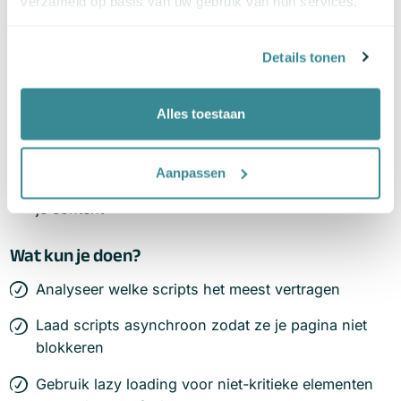
verzameld op basis van uw gebruik van hun services.
Wat is het probleem?
Details tonen
Ze laden van externe servers, vaak trager en
minder stabiel
Alles toestaan
Ze kunnen het laden van je pagina blokkeren
(synchronisatie)
Aanpassen
Foutmeldingen of time-outs vertragen de rest van
je content
Wat kun je doen?
Analyseer welke scripts het meest vertragen
Laad scripts asynchroon zodat ze je pagina niet
blokkeren
Gebruik lazy loading voor niet-kritieke elementen