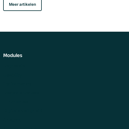
Meer artikelen
Modules
Regressie
Usability
Performance
Responsiveness
Functioneel
Digitale veiligheid
Chatbot
Toegankelijkheid