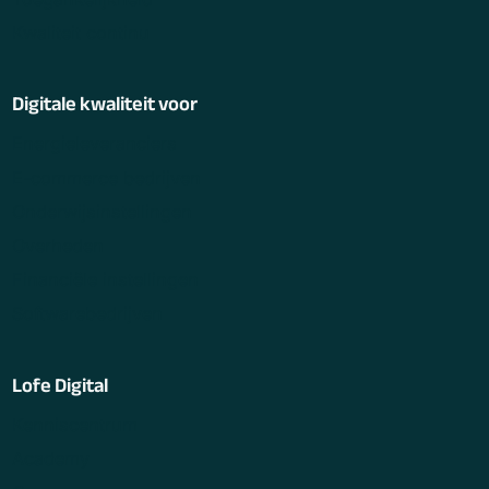
Kwaliteit continu
Digitale kwaliteit voor
Energieleveranciers
E-commerce bedrijven
Onderwijsinstellingen
Overheden
Financiële instellingen
Softwarebedrijven
Lofe Digital
Kenniscentrum
Academy