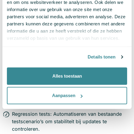
Soorten testautomatisering
en om ons websiteverkeer te analyseren. Ook delen we
informatie over uw gebruik van onze site met onze
Er zijn verschillende vormen van testautomatisering,
partners voor social media, adverteren en analyse. Deze
elk met een ander doel:
partners kunnen deze gegevens combineren met andere
informatie die u aan ze heeft verstrekt of die ze hebben
Unit tests: Testen van individuele stukjes code
verzameld op basis van uw gebruik van hun services.
(vaak door developers geschreven).
API tests: Controleren of interfaces tussen
Details tonen
systemen goed functioneren.
UI tests: Testen gebruikersinteracties in de
Alles toestaan
frontend.
End-to-end tests: Simuleren volledige
Aanpassen
gebruikersreizen en workflows.
Regression tests: Automatiseren van bestaande
testscenario’s om stabiliteit bij updates te
controleren.