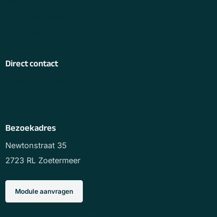
Over ons
Voor freelancers
Vacatures
Direct contact
info@lofedigital.nl
+31 85 505 56 51
Bezoekadres
Newtonstraat 35
2723 RL Zoetermeer
Module aanvragen