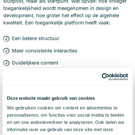
sluitpost, maar als startpunt. Wat opvalt: hoe vroeger
toegankelijkheid wordt meegenomen in design en
development, hoe groter het effect op de algehele
kwaliteit. Een toegankelijk platform heeft vaak:
Een betere structuur
Meer consistente interacties
Duidelijkere content
Snellere laadtijden
Dat zijn precies de ingrediënten die zorgen voor
hogere tevredenheid en betere resultaten, of je nu
Deze website maakt gebruik van cookies
verkoopt, informeert of ondersteunt. Wil je snel weten
We gebruiken cookies om content en advertenties te
waar je website nu staat? Met een online accessibility
personaliseren, om functies voor social media te bieden
check krijg je direct inzicht in de belangrijkste
en om ons websiteverkeer te analyseren. Ook delen we
verbeterpunten en zie je waar je het meeste impact
informatie over uw gebruik van onze site met onze
kunt maken.