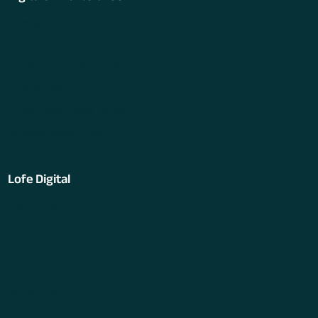
Energieleveranciers
E-commerce bedrijven
Onderwijsinstellingen
Overheden
Financiële instellingen
Softwarebedrijven
Lofe Digital
Kenniscentrum
Academy
Over ons
Voor freelancers
Vacatures