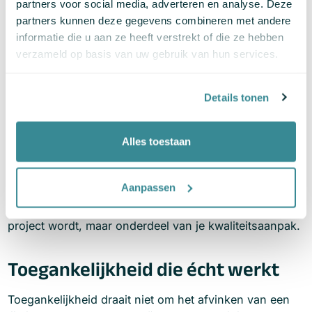
partners voor social media, adverteren en analyse. Deze
partners kunnen deze gegevens combineren met andere
Waar begin je?
informatie die u aan ze heeft verstrekt of die ze hebben
verzameld op basis van uw gebruik van hun services.
Het verbeteren van digitale toegankelijkheid hoeft niet
ingewikkeld te zijn. Begin klein: laat een onafhankelijke
Details tonen
toegankelijkheidscheck uitvoeren op een aantal
kernpagina’s. Vaak komen daar al veel quick wins uit
van contrastverbetering tot betere foutmeldingen.
Alles toestaan
Daarna kun je structureel verder werken met
Aanpassen
richtlijnen, trainingen of geautomatiseerde checks.
Belangrijk is dat toegankelijkheid geen losstaand
project wordt, maar onderdeel van je kwaliteitsaanpak.
Toegankelijkheid die écht werkt
Toegankelijkheid draait niet om het afvinken van een