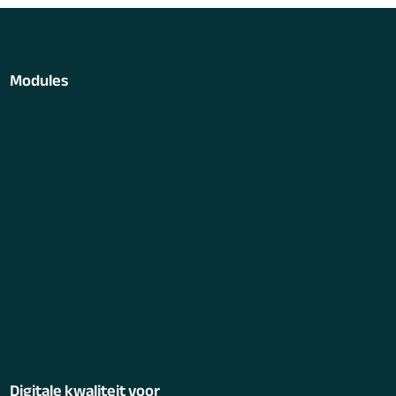
Modules
Regressie
Usability
Performance
Responsiveness
Functioneel
Digitale veiligheid
Chatbot
Toegankelijkheid
Kwaliteit continu
Digitale kwaliteit voor