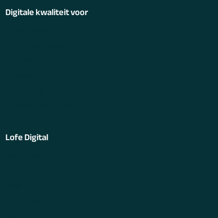
Digitale kwaliteit voor
Energieleveranciers
E-commerce bedrijven
Onderwijsinstellingen
Overheden
Financiële instellingen
Softwarebedrijven
Lofe Digital
Kenniscentrum
Academy
Over ons
Voor freelancers
Vacatures