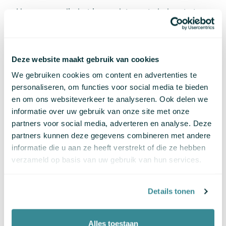
Hoe eenvoudig het is om data op te halen, te tonen
en veilig op te slaan.
De mogelijkheid om later extra systemen aan te
sluiten zonder dat je opnieuw moet beginnen.
Deze website maakt gebruik van cookies
We gebruiken cookies om content en advertenties te
Zo voorkom je dat de bot een losse tool blijft, en maak
personaliseren, om functies voor social media te bieden
je er een volwaardig onderdeel van je dienstverlening
en om ons websiteverkeer te analyseren. Ook delen we
van, afgestemd op je processen, en klaar voor de
informatie over uw gebruik van onze site met onze
toekomst.
partners voor social media, adverteren en analyse. Deze
partners kunnen deze gegevens combineren met andere
4. Hoe is het beheer geregeld?
informatie die u aan ze heeft verstrekt of die ze hebben
verzameld op basis van uw gebruik van hun services.
Een chatbot is nooit af. Na livegang moet je hem
kunnen aanpassen, bijwerken en verbeteren. Goed
Details tonen
beheer is essentieel om kwaliteit te waarborgen en grip
te houden op wat de bot doet en zegt. Let daarom op:
Alles toestaan