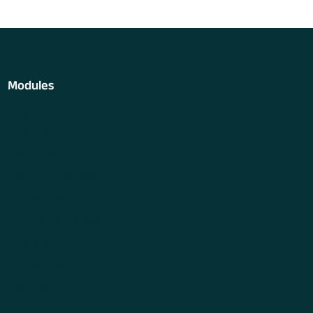
Modules
Regressie
Usability
Performance
Responsiveness
Functioneel
Digitale veiligheid
Chatbot
Toegankelijkheid
Kwaliteit continu