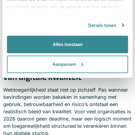
Leg vast wat al voldoet en welke stappen nog
verzameld op basis van uw gebruik van hun services.
volgen, bijvoorbeeld in een
toegankelijkheidsverklaring.
Details tonen
Toegankelijkheid borgen
Zorg dat toegankelijkheid onderdeel wordt van
doorontwikkeling en beheer, niet alleen van een
Alles toestaan
eenmalige toets.
Toegankelijkheid als onderdeel
Aanpassen
van digitale kwaliteit
Webtoeganlijkheid staat niet op zichzelf. Pas wanneer
bevindingen worden bekeken in samenhang met
gebruik, betrouwbaarheid en risico’s ontstaat een
realistisch beeld van kwaliteit. Voor veel organisaties is
2026 daarom geen deadline, maar een logisch moment
om toegankelijkheid structureel te verankeren binnen
hun digitale sturing.