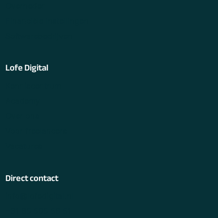
Overheden
Financiële instellingen
Softwarebedrijven
Lofe Digital
Kenniscentrum
Academy
Over ons
Voor freelancers
Vacatures
Direct contact
info@lofedigital.nl
+31 85 505 56 51