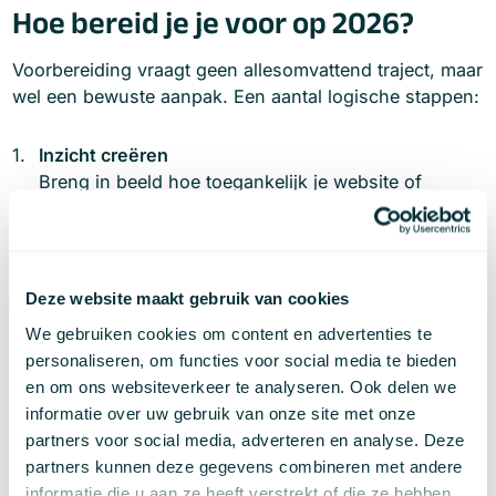
Hoe bereid je je voor op 2026?
Voorbereiding vraagt geen allesomvattend traject, maar
wel een bewuste aanpak. Een aantal logische stappen:
Inzicht creëren
Breng in beeld hoe toegankelijk je website of
applicatie nu is en waar drempels ontstaan.
Bevindingen prioriteren
Niet elk punt vraagt directe actie. Plaats
Deze website maakt gebruik van cookies
bevindingen in context van gebruik, risico en
impact.
We gebruiken cookies om content en advertenties te
personaliseren, om functies voor social media te bieden
Verbeteringen plannen
en om ons websiteverkeer te analyseren. Ook delen we
Verwerk toegankelijkheid in ontwerp, ontwikkeling
informatie over uw gebruik van onze site met onze
en contentbeheer.
partners voor social media, adverteren en analyse. Deze
partners kunnen deze gegevens combineren met andere
Transparantie organiseren
informatie die u aan ze heeft verstrekt of die ze hebben