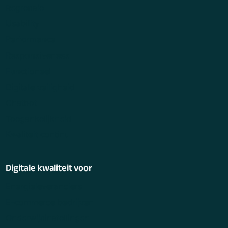
Regressie
Usability
Performance
Responsiveness
Functioneel
Digitale veiligheid
Chatbot
Toegankelijkheid
Kwaliteit continu
Digitale kwaliteit voor
Energieleveranciers
E-commerce bedrijven
Onderwijsinstellingen