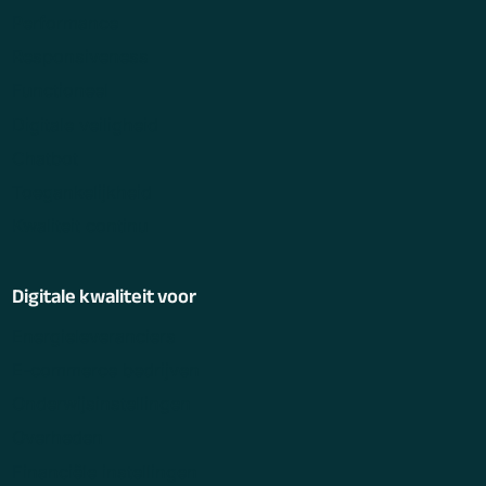
Performance
Responsiveness
Functioneel
Digitale veiligheid
Chatbot
Toegankelijkheid
Kwaliteit continu
Digitale kwaliteit voor
Energieleveranciers
E-commerce bedrijven
Onderwijsinstellingen
Overheden
Financiële instellingen