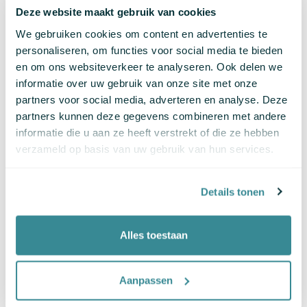
Deze website maakt gebruik van cookies
Daarom is een checklist vooral waardevol als
voorbereiding: om te bepalen waar verdieping nodig is
We gebruiken cookies om content en advertenties te
en welke risico’s aandacht vragen.
personaliseren, om functies voor social media te bieden
en om ons websiteverkeer te analyseren. Ook delen we
Wanneer is verdere toetsing
informatie over uw gebruik van onze site met onze
partners voor social media, adverteren en analyse. Deze
zinvol?
partners kunnen deze gegevens combineren met andere
informatie die u aan ze heeft verstrekt of die ze hebben
Een volledige WCAG toetsing of accessibility check is
verzameld op basis van uw gebruik van hun services.
passend wanneer:
Details tonen
Toegankelijkheid aantoonbaar moet worden
gemaakt
Alles toestaan
Een toegankelijkheidsverklaring nodig is
Risico’s of klachten worden verwacht
Aanpassen
Structurele verbetering gewenst is