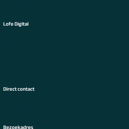
Softwarebedrijven
Lofe Digital
Kenniscentrum
Academy
Over ons
Voor freelancers
Vacatures
Direct contact
info@lofedigital.nl
+31 85 505 56 51
Bezoekadres