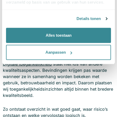
Bureaus en ontwikkelaars die kwaliteit willen
verzameld op basis van uw gebruik van hun services.
toetsen
Details tonen
De check helpt om toegankelijkheid bespreekbaar en
bestuurbaar te maken.
Alles toestaan
Toegankelijkheid als onderdeel
van digitale kwaliteit
Aanpassen
Digitale toegankelijkheid
staat niet los van andere
kwaliteitsaspecten. Bevindingen krijgen pas waarde
wanneer ze in samenhang worden bekeken met
gebruik, betrouwbaarheid en impact. Daarom plaatsen
wij toegankelijkheidsinzichten altijd binnen het bredere
kwaliteitsbeeld.
Zo ontstaat overzicht in wat goed gaat, waar risico’s
ontstaan en welke vervolgstap logisch is.