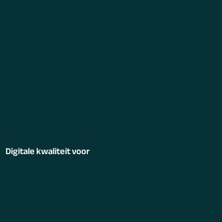
Usability
Performance
Responsiveness
Functioneel
Digitale veiligheid
Chatbot
Toegankelijkheid
Kwaliteit continu
Digitale kwaliteit voor
Energieleveranciers
E-commerce bedrijven
Onderwijsinstellingen
Overheden