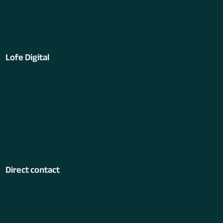
Financiële instellingen
Softwarebedrijven
Lofe Digital
Kenniscentrum
Academy
Over ons
Voor freelancers
Vacatures
Direct contact
info@lofedigital.nl
+31 85 505 56 51