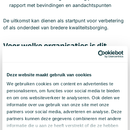
rapport met bevindingen en aandachtspunten
De uitkomst kan dienen als startpunt voor verbetering
of als onderdeel van bredere kwaliteitsborging.
Voor welke organisaties is dit
bedoeld?
Een accessibility check is relevant voor organisaties
die verantwoordelijkheid dragen voor digitale
Deze website maakt gebruik van cookies
toegankelijkheid, waaronder:
We gebruiken cookies om content en advertenties te
personaliseren, om functies voor social media te bieden
Overheden en publieke instellingen
en om ons websiteverkeer te analyseren. Ook delen we
informatie over uw gebruik van onze site met onze
Organisaties met brede of kwetsbare doelgroepen
partners voor social media, adverteren en analyse. Deze
partners kunnen deze gegevens combineren met andere
Teams die content of functionaliteit beheren
informatie die u aan ze heeft verstrekt of die ze hebben